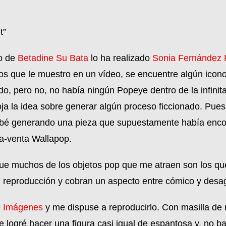
t”
go de
Betadine Su Bata
lo ha realizado
Sonia Fernández
tos que le muestro en un vídeo, se encuentre algún ico
o, pero no, no había ningún Popeye dentro de la infinit
ja la idea sobre generar algún proceso ficcionado. Pue
abé generando una pieza que supuestamente había encon
ra-venta Wallapop.
que muchos de los objetos pop que me atraen son los que
su reproducción y cobran un aspecto entre cómico y desa
e Imágenes
y me dispuse a reproducirlo. Con masilla de 
ue logré hacer una figura casi igual de espantosa y, no b